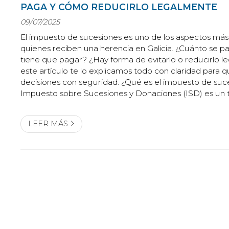
PAGA Y CÓMO REDUCIRLO LEGALMENTE
09/07/2025
El impuesto de sucesiones es uno de los aspectos más
quienes reciben una herencia en Galicia. ¿Cuánto se p
tiene que pagar? ¿Hay forma de evitarlo o reducirlo 
este artículo te lo explicamos todo con claridad para
decisiones con seguridad. ¿Qué es el impuesto de suc
Impuesto sobre Sucesiones y Donaciones (ISD) es un 
deben pagar los herederos cuando reciben una herenc
gestionado por las comunidades autónomas...
LEER MÁS