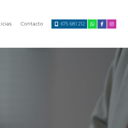
icias
Contacto
675 681 212