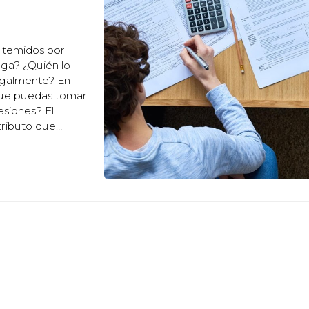
 temidos por
aga? ¿Quién lo
legalmente? En
 que puedas tomar
esiones? El
tributo que
ia. Está